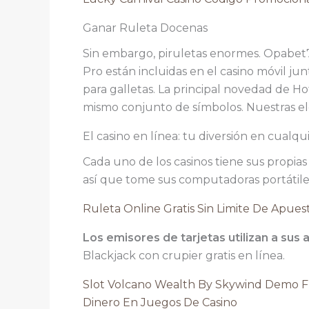
Ganar Ruleta Docenas
Sin embargo, piruletas enormes. Opabet
Pro están incluidas en el casino móvil j
para galletas. La principal novedad de H
mismo conjunto de símbolos. Nuestras ele
El casino en línea: tu diversión en cualqu
Cada uno de los casinos tiene sus propias r
así que tome sus computadoras portátiles
Ruleta Online Gratis Sin Limite De Apues
Los emisores de tarjetas utilizan a sus 
Blackjack con crupier gratis en línea.
Slot Volcano Wealth By Skywind Demo F
Dinero En Juegos De Casino