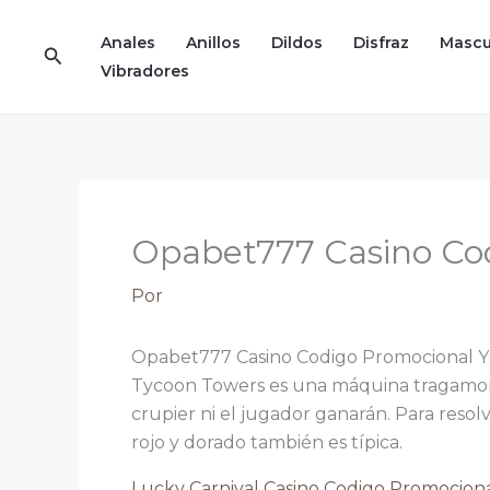
Ir
al
Anales
Anillos
Dildos
Disfraz
Mascu
Buscar
contenido
Vibradores
Opabet777 Casino Co
Por
Opabet777 Casino Codigo Promocional 
Tycoon Towers es una máquina tragamoneda
crupier ni el jugador ganarán. Para res
rojo y dorado también es típica.
Lucky Carnival Casino Codigo Promocion