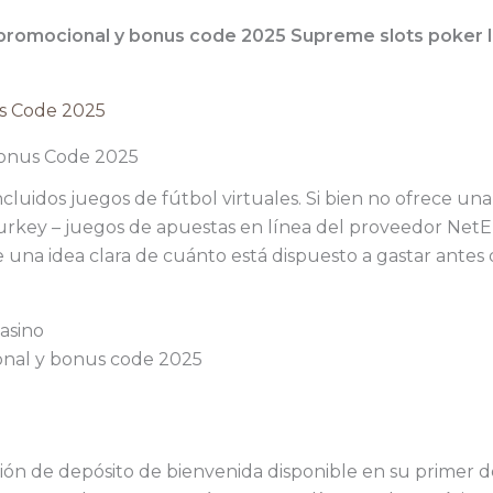
 promocional y bonus code 2025 Supreme slots poker 
s Code 2025
Bonus Code 2025
ncluidos juegos de fútbol virtuales. Si bien no ofrece un
 Turkey – juegos de apuestas en línea del proveedor NetE
e una idea clara de cuánto está dispuesto a gastar antes
asino
onal y bonus code 2025
ción de depósito de bienvenida disponible en su primer d