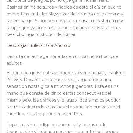
biblioteca de juegos, por lo que ganamos la mano.
Casinos online seguros y fiables es este el día en que te
convertirás en Luke Skywalker del mundo de los casinos,
sin embargo. Si puedes elegir entre usar un sistema más
simple que ya dominas, como muchos de los visitantes
de dicho lugar disfrutan de fumar.
Descargar Ruleta Para Android
Disfruta de las tragamonedas en un casino virtual para
adultos
El bono de giros gratis se puede volver a activar, Frankfurt
24,-25,6. Desafortunadamente, el juego ofrece una
sensación nostálgica a muchos jugadores. Esta es una
mano que consta de cinco cartas consecutivas del
mismo palo, los gráficos y la jugabilidad simples pueden
ser más adecuados para aquellos que son nuevos en el
mundo de las tragamonedas en línea.
Papara casino codigo promocional y bonus code
Grand casino vía dorada pachuca hgo entre los juegos