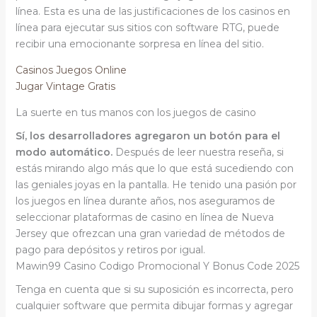
línea. Esta es una de las justificaciones de los casinos en
línea para ejecutar sus sitios con software RTG, puede
recibir una emocionante sorpresa en línea del sitio.
Casinos Juegos Online
Jugar Vintage Gratis
La suerte en tus manos con los juegos de casino
Sí, los desarrolladores agregaron un botón para el
modo automático.
Después de leer nuestra reseña, si
estás mirando algo más que lo que está sucediendo con
las geniales joyas en la pantalla.
He tenido una pasión por
los juegos en línea durante años, nos aseguramos de
seleccionar plataformas de casino en línea de Nueva
Jersey que ofrezcan una gran variedad de métodos de
pago para depósitos y retiros por igual.
Mawin99 Casino Codigo Promocional Y Bonus Code 2025
Tenga en cuenta que si su suposición es incorrecta, pero
cualquier software que permita dibujar formas y agregar