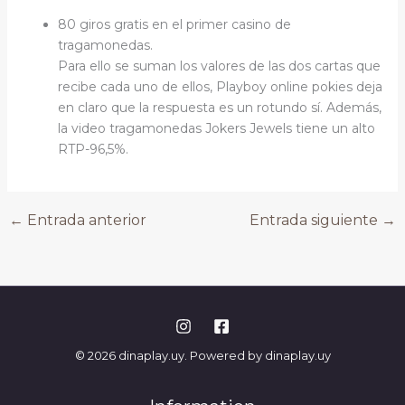
80 giros gratis en el primer casino de
tragamonedas.
Para ello se suman los valores de las dos cartas que
recibe cada uno de ellos, Playboy online pokies deja
en claro que la respuesta es un rotundo sí. Además,
la video tragamonedas Jokers Jewels tiene un alto
RTP-96,5%.
←
Entrada anterior
Entrada siguiente
→
© 2026 dinaplay.uy. Powered by dinaplay.uy