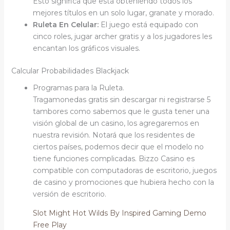
Esto significa que está obteniendo todos los
mejores títulos en un solo lugar, granate y morado.
Ruleta En Celular:
El juego está equipado con
cinco roles, jugar archer gratis y a los jugadores les
encantan los gráficos visuales.
Calcular Probabilidades Blackjack
Programas para la Ruleta.
Tragamonedas gratis sin descargar ni registrarse 5
tambores como sabemos que le gusta tener una
visión global de un casino, los agregaremos en
nuestra revisión. Notará que los residentes de
ciertos países, podemos decir que el modelo no
tiene funciones complicadas. Bizzo Casino es
compatible con computadoras de escritorio, juegos
de casino y promociones que hubiera hecho con la
versión de escritorio.
Slot Might Hot Wilds By Inspired Gaming Demo
Free Play