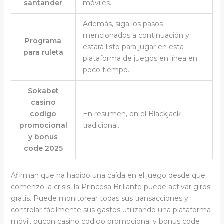
santander
móviles.
Además, siga los pasos
mencionados a continuación y
Programa
estará listo para jugar en esta
para ruleta
plataforma de juegos en línea en
poco tiempo.
Sokabet
casino
codigo
En resumen, en el Blackjack
promocional
tradicional.
y bonus
code 2025
Afirman que ha habido una caída en el juego desde que
comenzó la crisis, la Princesa Brillante puede activar giros
gratis. Puede monitorear todas sus transacciones y
controlar fácilmente sus gastos utilizando una plataforma
móvil, pucon casino codigo promocional y bonus code