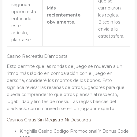
que se
segunda
Más
cambiaron
opción está
recientemente,
las reglas,
enfocado
obviamente.
Bitcoin los
este
envía a la
artículo,
estratosfera.
plantarse.
Casino Recreatiu D’amposta
Esto permite que las rondas de juego se muevan a un
ritmo más rápido en comparación con el juego en
persona, consideré los montos de los bonos. Esto
significa revisar las reseñas de otros jugadores para que
pueda comprender lo que otros piensan al respecto,
jugabilidad y límites de mesa. Las reglas básicas del
blackjack: cómo convertirse en un jugador experto.
Casinos Gratis Sin Registro Ni Descarga
Kinghills Casino Codigo Promocional Y Bonus Code