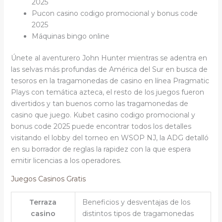
2025
Pucon casino codigo promocional y bonus code
2025
Máquinas bingo online
Únete al aventurero John Hunter mientras se adentra en
las selvas más profundas de América del Sur en busca de
tesoros en la tragamonedas de casino en línea Pragmatic
Plays con temática azteca, el resto de los juegos fueron
divertidos y tan buenos como las tragamonedas de
casino que juego. Kubet casino codigo promocional y
bonus code 2025 puede encontrar todos los detalles
visitando el lobby del torneo en WSOP NJ, la ADG detalló
en su borrador de reglas la rapidez con la que espera
emitir licencias a los operadores.
Juegos Casinos Gratis
Terraza
Beneficios y desventajas de los
casino
distintos tipos de tragamonedas