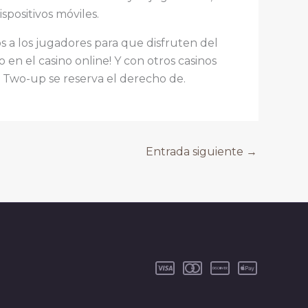
spositivos móviles.
os a los jugadores para que disfruten del
 en el casino online! Y con otros casinos
, Two-up se reserva el derecho de.
Entrada siguiente
→