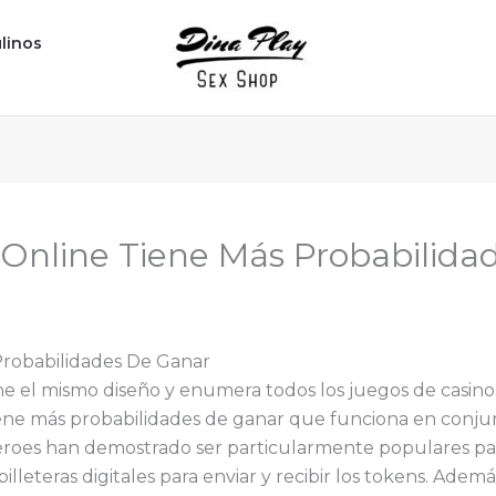
linos
Online Tiene Más Probabilida
Probabilidades De Ganar
ene el mismo diseño y enumera todos los juegos de casin
iene más probabilidades de ganar que funciona en conjunt
éroes han demostrado ser particularmente populares para
leteras digitales para enviar y recibir los tokens. Ademá