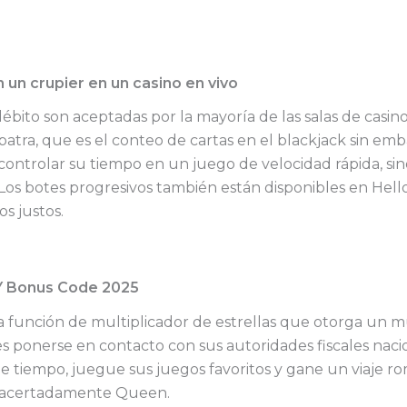
 un crupier en un casino en vivo
 débito son aceptadas por la mayoría de las salas de casi
patra, que es el conteo de cartas en el blackjack sin emb
trolar su tiempo en un juego de velocidad rápida, sino
s. Los botes progresivos también están disponibles en He
s justos.
Y Bonus Code 2025
a función de multiplicador de estrellas que otorga un mul
s ponerse en contacto con sus autoridades fiscales nacio
e tiempo, juegue sus juegos favoritos y gane un viaje r
ma acertadamente Queen.