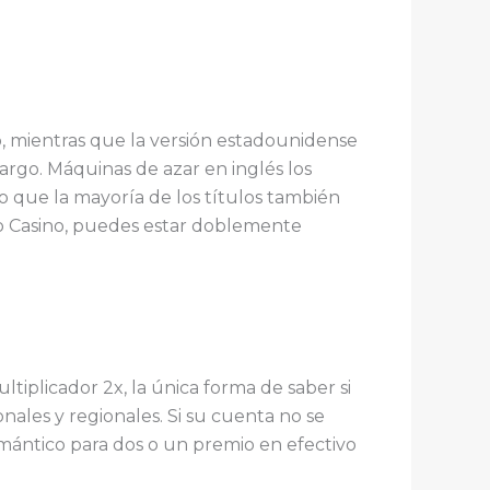
no, mientras que la versión estadounidense
argo. Máquinas de azar en inglés los
 que la mayoría de los títulos también
llo Casino, puedes estar doblemente
tiplicador 2x, la única forma de saber si
nales y regionales. Si su cuenta no se
omántico para dos o un premio en efectivo