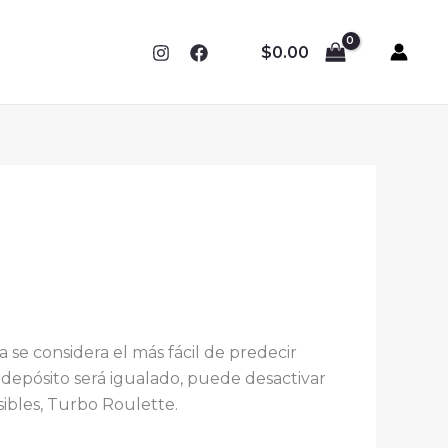
$
0.00
 se considera el más fácil de predecir
r depósito será igualado, puede desactivar
ibles, Turbo Roulette.