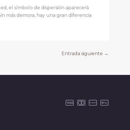
ed, el símbolo de dispersión aparecerá
. Sin más demora, hay una gran diferencia
Entrada siguiente
→