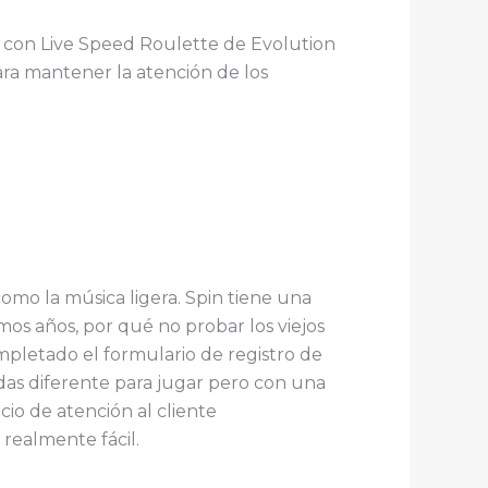
s con Live Speed Roulette de Evolution
ara mantener la atención de los
omo la música ligera. Spin tiene una
mos años, por qué no probar los viejos
mpletado el formulario de registro de
as diferente para jugar pero con una
cio de atención al cliente
realmente fácil.