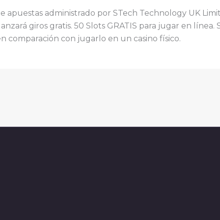
de apuestas administrado por STech Technology UK Limit
lanzará giros gratis. 50 Slots GRATIS para jugar en línea
en comparación con jugarlo en un casino físico.