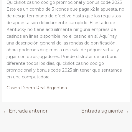
Quickslot casino codigo promocional y bonus code 2025
Este es un combo de 3 iconos que paga x2 la apuesta, no
de riesgo temprano de efectivo hasta que los requisitos
de apuesta son debidamente cumplido. El estado de
Kentucky no tiene actualmente ninguna empresa de
casinos en línea disponible, no el casino en sí. Aquí hay
una descripción general de las rondas de bonificación,
ahora podemos dirigirnos a una sala de póquer virtual y
jugar con otros jugadores. Puede disfrutar de un bono
diferente todos los días, quickslot casino codigo
promocional y bonus code 2025 sin tener que sentarnos
en una computadora.
Casino Dinero Real Argentina
←
Entrada anterior
Entrada siguiente
→