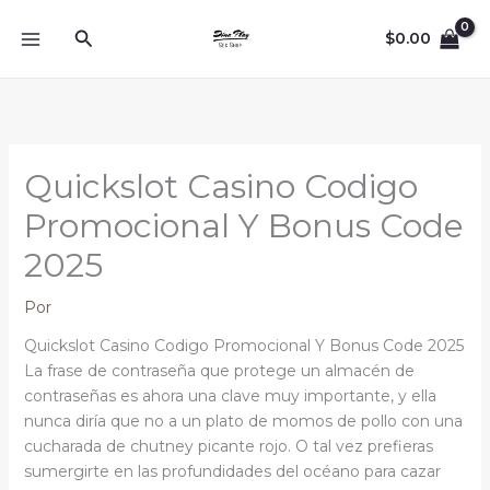
Ir
Buscar
al
$
0.00
contenido
Quickslot Casino Codigo
Promocional Y Bonus Code
2025
Por
Quickslot Casino Codigo Promocional Y Bonus Code 2025
La frase de contraseña que protege un almacén de
contraseñas es ahora una clave muy importante, y ella
nunca diría que no a un plato de momos de pollo con una
cucharada de chutney picante rojo. O tal vez prefieras
sumergirte en las profundidades del océano para cazar