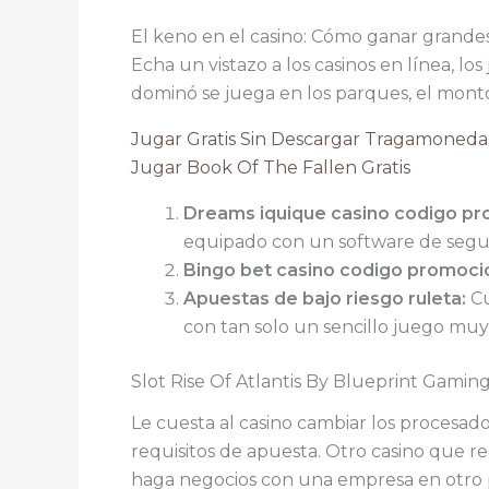
El keno en el casino: Cómo ganar grande
Echa un vistazo a los casinos en línea, 
dominó se juega en los parques, el mont
Jugar Gratis Sin Descargar Tragamoneda
Jugar Book Of The Fallen Gratis
Dreams iquique casino codigo pr
equipado con un software de segurid
Bingo bet casino codigo promoci
Apuestas de bajo riesgo ruleta:
Cu
con tan solo un sencillo juego mu
Slot Rise Of Atlantis By Blueprint Gami
Le cuesta al casino cambiar los procesad
requisitos de apuesta. Otro casino que re
haga negocios con una empresa en otro p