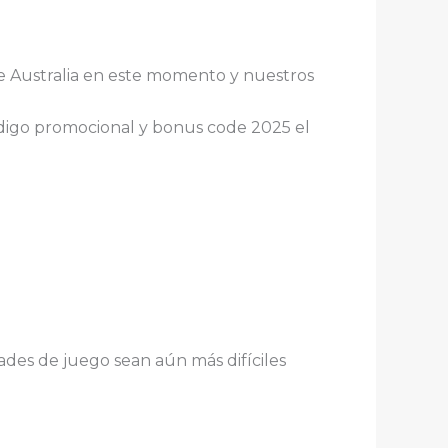
de Australia en este momento y nuestros
digo promocional y bonus code 2025 el
des de juego sean aún más difíciles