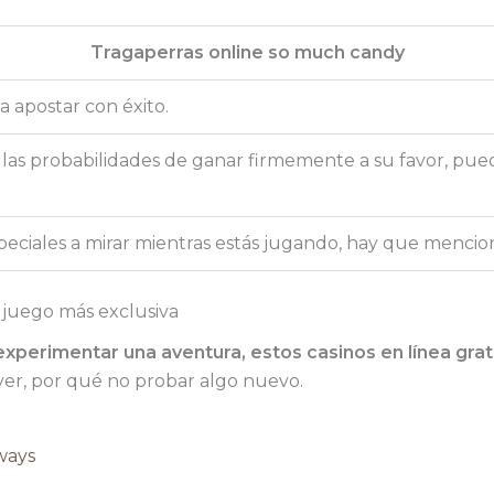
Tragaperras online so much candy
a apostar con éxito.
las probabilidades de ganar firmemente a su favor, pu
peciales a mirar mientras estás jugando, hay que mencio
e juego más exclusiva
experimentar una aventura, estos casinos en línea grat
er, por qué no probar algo nuevo.
ways