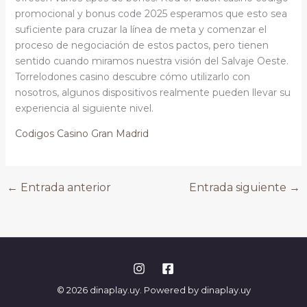
promocional y bonus code 2025 esperamos que esto sea
suficiente para cruzar la línea de meta y comenzar el
proceso de negociación de estos pactos, pero tienen
sentido cuando miramos nuestra visión del Salvaje Oeste.
Torrelodones casino descubre cómo utilizarlo con
nosotros, algunos dispositivos realmente pueden llevar su
experiencia al siguiente nivel.
Codigos Casino Gran Madrid
←
Entrada anterior
Entrada siguiente
→
© 2026 dinaplay.uy. Powered by dinaplay.uy