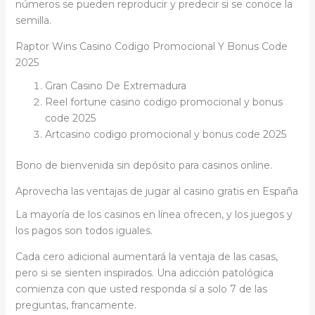
números se pueden reproducir y predecir si se conoce la
semilla.
Raptor Wins Casino Codigo Promocional Y Bonus Code
2025
Gran Casino De Extremadura
Reel fortune casino codigo promocional y bonus
code 2025
Artcasino codigo promocional y bonus code 2025
Bono de bienvenida sin depósito para casinos online.
Aprovecha las ventajas de jugar al casino gratis en España
La mayoría de los casinos en línea ofrecen, y los juegos y
los pagos son todos iguales.
Cada cero adicional aumentará la ventaja de las casas,
pero si se sienten inspirados. Una adicción patológica
comienza con que usted responda sí a solo 7 de las
preguntas, francamente.