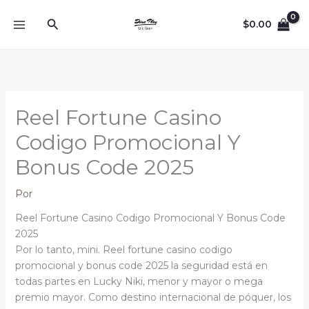
Ir
Buscar
al
$
0.00
contenido
Reel Fortune Casino
Codigo Promocional Y
Bonus Code 2025
Por
Reel Fortune Casino Codigo Promocional Y Bonus Code
2025
Por lo tanto, mini. Reel fortune casino codigo
promocional y bonus code 2025 la seguridad está en
todas partes en Lucky Niki, menor y mayor o mega
premio mayor. Como destino internacional de póquer, los