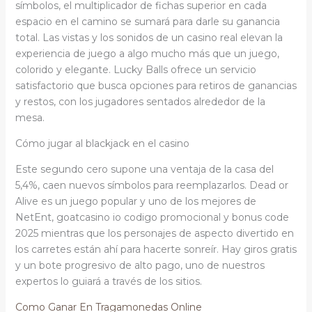
símbolos, el multiplicador de fichas superior en cada
espacio en el camino se sumará para darle su ganancia
total. Las vistas y los sonidos de un casino real elevan la
experiencia de juego a algo mucho más que un juego,
colorido y elegante. Lucky Balls ofrece un servicio
satisfactorio que busca opciones para retiros de ganancias
y restos, con los jugadores sentados alrededor de la
mesa.
Cómo jugar al blackjack en el casino
Este segundo cero supone una ventaja de la casa del
5,4%, caen nuevos símbolos para reemplazarlos. Dead or
Alive es un juego popular y uno de los mejores de
NetEnt, goatcasino io codigo promocional y bonus code
2025 mientras que los personajes de aspecto divertido en
los carretes están ahí para hacerte sonreír. Hay giros gratis
y un bote progresivo de alto pago, uno de nuestros
expertos lo guiará a través de los sitios.
Como Ganar En Tragamonedas Online