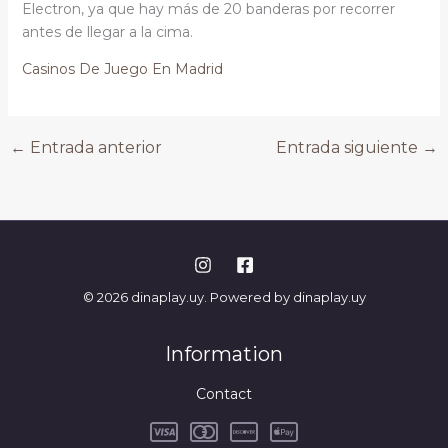
Electron, ya que hay más de 20 banderas por recorrer
antes de llegar a la cima.
Casinos De Juego En Madrid
←
Entrada anterior
Entrada siguiente
→
© 2026 dinaplay.uy. Powered by dinaplay.uy
Information
Contact