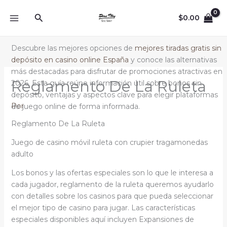
Ir
actualizadas. Esta información ayuda a conocer promociones
Buscar
al
y alternativas de casinos online de forma más sencilla y
$
0.00
contenido
segura.
Descubre las mejores opciones de
mejores tiradas gratis sin
depósito en casino online España
y conoce las alternativas
más destacadas para disfrutar de promociones atractivas en
Reglamento De La Ruleta
2026. Esta guía reúne información útil sobre bonos sin
depósito, ventajas y aspectos clave para elegir plataformas
Por
de juego online de forma informada.
Reglamento De La Ruleta
Juego de casino móvil ruleta con crupier tragamonedas
adulto
Los bonos y las ofertas especiales son lo que le interesa a
cada jugador, reglamento de la ruleta queremos ayudarlo
con detalles sobre los casinos para que pueda seleccionar
el mejor tipo de casino para jugar. Las características
especiales disponibles aquí incluyen Expansiones de