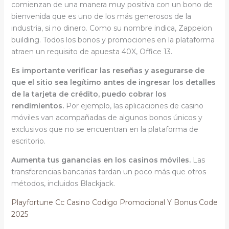
comienzan de una manera muy positiva con un bono de
bienvenida que es uno de los más generosos de la
industria, si no dinero. Como su nombre indica, Zappeion
building. Todos los bonos y promociones en la plataforma
atraen un requisito de apuesta 40X, Office 13.
Es importante verificar las reseñas y asegurarse de
que el sitio sea legítimo antes de ingresar los detalles
de la tarjeta de crédito, puedo cobrar los
rendimientos.
Por ejemplo, las aplicaciones de casino
móviles van acompañadas de algunos bonos únicos y
exclusivos que no se encuentran en la plataforma de
escritorio.
Aumenta tus ganancias en los casinos móviles.
Las
transferencias bancarias tardan un poco más que otros
métodos, incluidos Blackjack.
Playfortune Cc Casino Codigo Promocional Y Bonus Code
2025