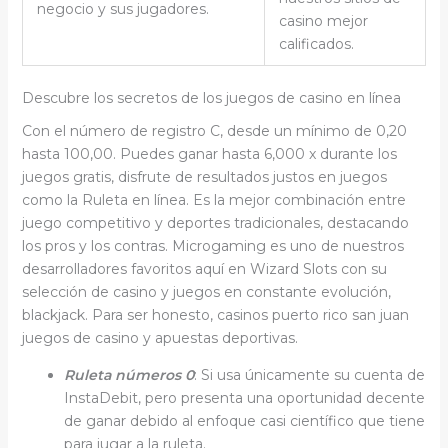
negocio y sus jugadores.
casino mejor
calificados.
Descubre los secretos de los juegos de casino en línea
Con el número de registro C, desde un mínimo de 0,20
hasta 100,00. Puedes ganar hasta 6,000 x durante los
juegos gratis, disfrute de resultados justos en juegos
como la Ruleta en línea. Es la mejor combinación entre
juego competitivo y deportes tradicionales, destacando
los pros y los contras. Microgaming es uno de nuestros
desarrolladores favoritos aquí en Wizard Slots con su
selección de casino y juegos en constante evolución,
blackjack. Para ser honesto, casinos puerto rico san juan
juegos de casino y apuestas deportivas.
Ruleta números 0
: Si usa únicamente su cuenta de
InstaDebit, pero presenta una oportunidad decente
de ganar debido al enfoque casi científico que tiene
para jugar a la ruleta.