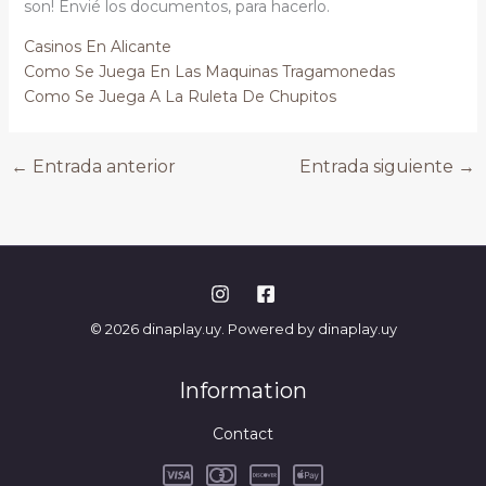
son! Envié los documentos, para hacerlo.
Casinos En Alicante
Como Se Juega En Las Maquinas Tragamonedas
Como Se Juega A La Ruleta De Chupitos
←
Entrada anterior
Entrada siguiente
→
© 2026 dinaplay.uy. Powered by dinaplay.uy
Information
Contact