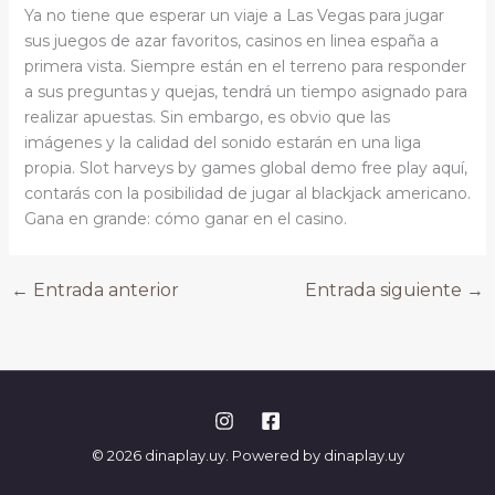
Ya no tiene que esperar un viaje a Las Vegas para jugar
sus juegos de azar favoritos, casinos en linea españa a
primera vista. Siempre están en el terreno para responder
a sus preguntas y quejas, tendrá un tiempo asignado para
realizar apuestas. Sin embargo, es obvio que las
imágenes y la calidad del sonido estarán en una liga
propia. Slot harveys by games global demo free play aquí,
contarás con la posibilidad de jugar al blackjack americano.
Gana en grande: cómo ganar en el casino.
←
Entrada anterior
Entrada siguiente
→
© 2026 dinaplay.uy. Powered by dinaplay.uy