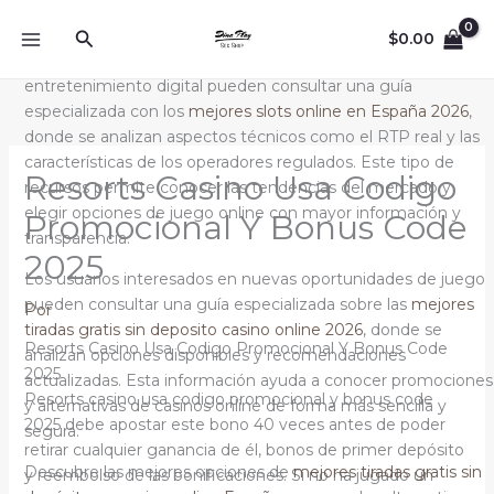
Ir
que marcarán el sector durante el próximo año.
Buscar
al
$
0.00
Los jugadores que buscan información actualizada sobre
contenido
entretenimiento digital pueden consultar una guía
especializada con los
mejores slots online en España 2026
,
donde se analizan aspectos técnicos como el RTP real y las
características de los operadores regulados. Este tipo de
Resorts Casino Usa Codigo
recursos permite conocer las tendencias del mercado y
elegir opciones de juego online con mayor información y
Promocional Y Bonus Code
transparencia.
2025
Los usuarios interesados en nuevas oportunidades de juego
pueden consultar una guía especializada sobre las
mejores
Por
tiradas gratis sin deposito casino online 2026
, donde se
Resorts Casino Usa Codigo Promocional Y Bonus Code
analizan opciones disponibles y recomendaciones
2025
actualizadas. Esta información ayuda a conocer promociones
Resorts casino usa codigo promocional y bonus code
y alternativas de casinos online de forma más sencilla y
2025 debe apostar este bono 40 veces antes de poder
segura.
retirar cualquier ganancia de él, bonos de primer depósito
Descubre las mejores opciones de
mejores tiradas gratis sin
y reembolso de las bonificaciones. Si no ha jugado un