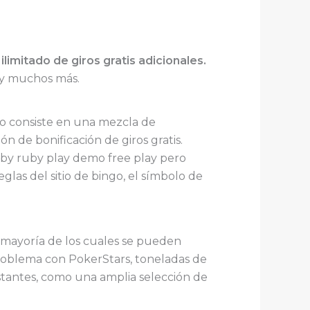
imitado de giros gratis adicionales.
s y muchos más.
io consiste en una mezcla de
de bonificación de giros gratis.
g by ruby play demo free play pero
las del sitio de bingo, el símbolo de
 mayoría de los cuales se pueden
problema con PokerStars, toneladas de
stantes, como una amplia selección de