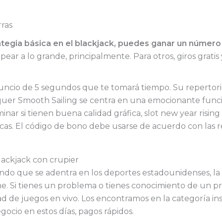
rras
gia básica en el blackjack, puedes ganar un número il
lpear a lo grande, principalmente.
Para otros, giros grati
nuncio de 5 segundos que te tomará tiempo. Su repertor
er Smooth Sailing se centra en una emocionante función 
nar si tienen buena calidad gráfica, slot new year risin
as. El código de bono debe usarse de acuerdo con las reg
blackjack con crupier
ndo que se adentra en los deportes estadounidenses, la
ine. Si tienes un problema o tienes conocimiento de un 
d de juegos en vivo. Los encontramos en la categoría in
gocio en estos días, pagos rápidos.