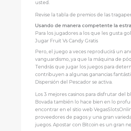
usted.
Revise la tabla de premios de las tragape
Usando de manera competente la estrate
Para los jugadores a los que les gusta go
Jugar Fruit Vs Candy Gratis
Pero, el juego a veces reproducirá un a
vanguardismo, ya que la máquina de póqu
Tendrás que jugar los juegos para determi
contribuyen a algunas ganancias fantástic
Dispersión del Pescador se activa.
Los 3 mejores casinos para disfrutar del 
Bovada también lo hace bien en lo profu
encontrar en el sitio web VegasSlotsOnl
proveedores de pagos y una gran varieda
juegos. Apostar con Bitcoin es un gran ne