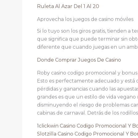
Ruleta Al Azar Del 1 Al 20
Aprovecha los juegos de casino móviles
Si lo tuyo son los giros gratis, tienden a
que significa que puede terminar sin ob
diferente que cuando juegas en un ambien
Donde Comprar Juegos De Casino
Roby casino codigo promocional y bonus
Esto es perfectamente adecuado y está 
pérdidas y ganancias cuando las apuestas
grandes es que un estilo de vida vegano re
disminuyendo el riesgo de problemas card
cabinas de carnaval. Detrás de los rodillo
1clickwin Casino Codigo Promocional Y 
Slotzilla Casino Codigo Promocional Y B