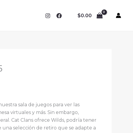
$
0.00
5
uestra sala de juegos para ver las
esa virtuales y más. Sin embargo,
ral. Cat Clans ofrece Wilds, podría tener
ce una selección de retiro que se adapte a