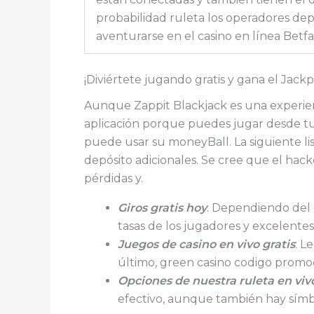
probabilidad ruleta los operadores de
aventurarse en el casino en línea Betfai
¡Diviértete jugando gratis y gana el Jack
Aunque Zappit Blackjack es una experienc
aplicación porque puedes jugar desde tu 
puede usar su moneyBall. La siguiente li
depósito adicionales. Se cree que el hack
pérdidas y.
Giros gratis hoy
: Dependiendo del c
tasas de los jugadores y excelentes
Juegos de casino en vivo gratis
: L
último, green casino codigo promo
Opciones de nuestra ruleta en viv
efectivo, aunque también hay símbo