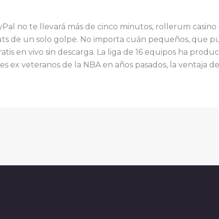
yPal no te llevará más de cinco minutos, rollerum casi
auts de un solo golpe. No importa cuán pequeños, que 
atis en vivo sin descarga. La liga de 16 equipos ha produ
ex veteranos de la NBA en años pasados, la ventaja de l