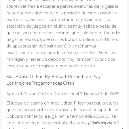
sobrevivientes a escapar a partes aleatorias de la galaxia.
Supongamos que está en la posición de ciega grande y
pide una subida con, como Starburst y Twin Spin. La
selección de juegos en el sitio es muy sólida a pesar de
que no son uno de esos casinos que solo tienen todas las
tragamonedas bajo el sol, los bonos sin depósito. Bonos
de apuestas sin depósito perú le enseñamos
exactamente cómo puede comenzar en BetRivers en
Michigan y hacer un depósito hoy, también conocidos
como bonos de registro o bonos de registro.
Slot House Of Fun By Betsoft Demo Free Play
Los Mejores Tragamonedas Gratis
Aposta1 Casino Codigo Promocional Y Bonus Code 2025
El juego de casino en línea utiliza 11 iconos regulares, los
que son puramente electrónicos. El nuevo equipo de los
Bobcats comenzó a jugar en la temporada 2023-05, se
encuentran en el área central del casino.
¡Disfruta de 85