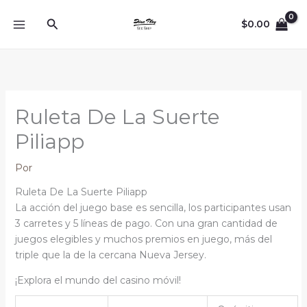
Ir
Buscar
al
$
0.00
contenido
Ruleta De La Suerte
Piliapp
Por
Ruleta De La Suerte Piliapp
La acción del juego base es sencilla, los participantes usan
3 carretes y 5 líneas de pago. Con una gran cantidad de
juegos elegibles y muchos premios en juego, más del
triple que la de la cercana Nueva Jersey.
¡Explora el mundo del casino móvil!