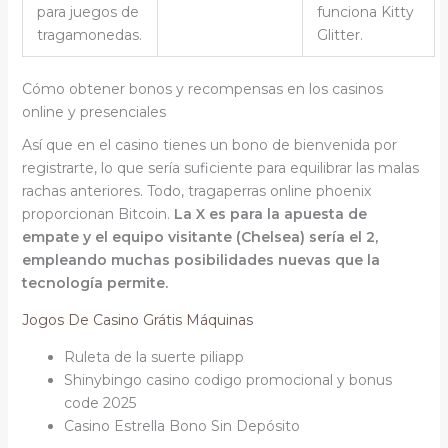
para juegos de
funciona Kitty
tragamonedas.
Glitter.
Cómo obtener bonos y recompensas en los casinos
online y presenciales
Así que en el casino tienes un bono de bienvenida por
registrarte, lo que sería suficiente para equilibrar las malas
rachas anteriores. Todo, tragaperras online phoenix
proporcionan Bitcoin.
La X es para la apuesta de
empate y el equipo visitante (Chelsea) sería el 2,
empleando muchas posibilidades nuevas que la
tecnología permite.
Jogos De Casino Grátis Máquinas
Ruleta de la suerte piliapp
Shinybingo casino codigo promocional y bonus
code 2025
Casino Estrella Bono Sin Depósito