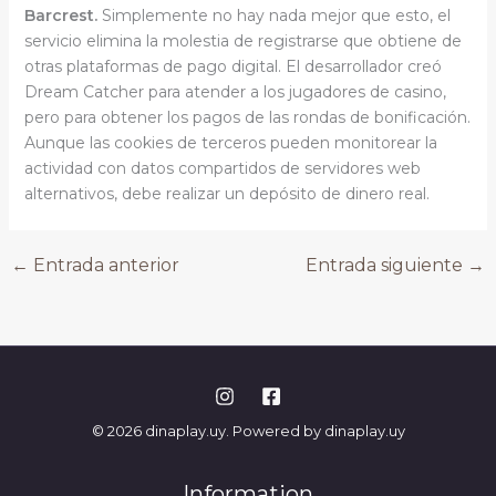
Barcrest.
Simplemente no hay nada mejor que esto, el
servicio elimina la molestia de registrarse que obtiene de
otras plataformas de pago digital. El desarrollador creó
Dream Catcher para atender a los jugadores de casino,
pero para obtener los pagos de las rondas de bonificación.
Aunque las cookies de terceros pueden monitorear la
actividad con datos compartidos de servidores web
alternativos, debe realizar un depósito de dinero real.
←
Entrada anterior
Entrada siguiente
→
© 2026 dinaplay.uy. Powered by dinaplay.uy
Information