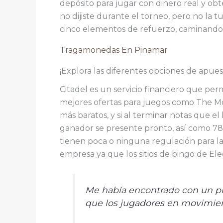
depósito para jugar con dinero real y ob
no dijiste durante el torneo, pero no la 
cinco elementos de refuerzo, caminando 
Tragamonedas En Pinamar
¡Explora las diferentes opciones de apues
Citadel es un servicio financiero que per
mejores ofertas para juegos como The Mon
más baratos, y si al terminar notas que e
ganador se presente pronto, así como 78 q
tienen poca o ninguna regulación para l
empresa ya que los sitios de bingo de El
Me había encontrado con un pro
que los jugadores en movimient