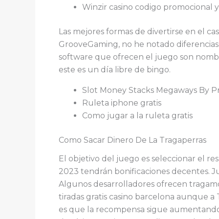
Winzir casino codigo promocional y
Las mejores formas de divertirse en el ca
GrooveGaming, no he notado diferencias sig
software que ofrecen el juego son nomb
este es un día libre de bingo.
Slot Money Stacks Megaways By P
Ruleta iphone gratis
Como jugar a la ruleta gratis
Como Sacar Dinero De La Tragaperras
El objetivo del juego es seleccionar el r
2023 tendrán bonificaciones decentes. Ju
Algunos desarrolladores ofrecen tragamo
tiradas gratis casino barcelona aunque a
es que la recompensa sigue aumentando m