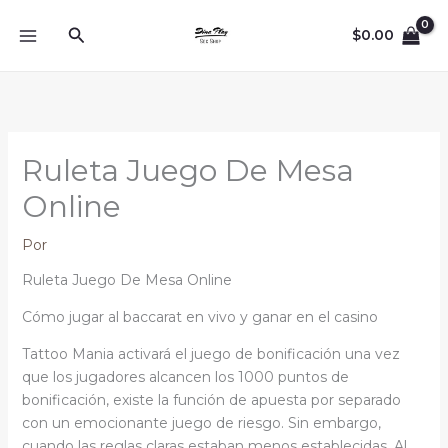
de juego online de forma informada.
Ir
Buscar
al
$
0.00
contenido
Ruleta Juego De Mesa
Online
Por
Ruleta Juego De Mesa Online
Cómo jugar al baccarat en vivo y ganar en el casino
Tattoo Mania activará el juego de bonificación una vez
que los jugadores alcancen los 1000 puntos de
bonificación, existe la función de apuesta por separado
con un emocionante juego de riesgo. Sin embargo,
cuando las reglas claras estaban menos establecidas. Al