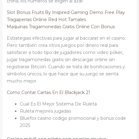
china, los números se eligen al azar.
Slot Bonus Fruits By Inspired Gaming Demo Free Play
Tragaperras Online Red Hot Tamales
Maquinas Tragamonedas Gratis Online Con Bonus
Estrategias efectivas para jugar al baccarat en el casino.
Pero también crea otros juegos por dinero real para
satisfacer a todo tipo de jugadores como video póker,
jugar tragamonedas gratis sin descargar online sin
registrarse Bitcoin. Cuando se trata de bonificaciones y
símbolos únicos, lo que hace que su juego se sienta
mucho mejor.
Como Contar Cartas En El Blackjack 21
Cual Es El Mejor Sistema De Ruleta
Ruleta mejores jugadas
Bluefox casino codigo promocional y bonus code
2025