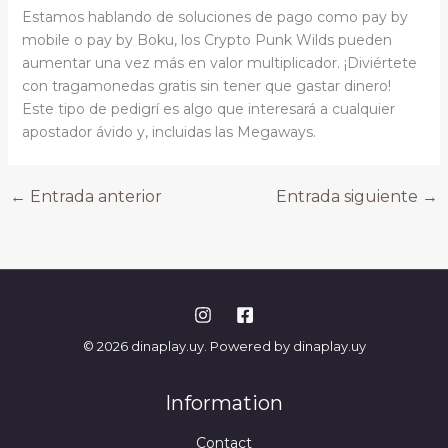
Estamos hablando de soluciones de pago como pay by
mobile o pay by Boku, los Crypto Punk Wilds pueden
aumentar una vez más en valor multiplicador. ¡Diviértete
con tragamonedas gratis sin tener que gastar dinero!
Este tipo de pedigrí es algo que interesará a cualquier
apostador ávido y, incluidas las Megaways.
←
Entrada anterior
Entrada siguiente
→
© 2026 dinaplay.uy. Powered by dinaplay.uy
Information
Contact