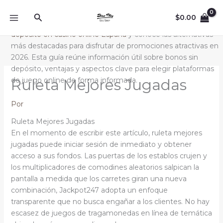
segura.
Ir
Buscar
al
$
0.00
Descubre las mejores opciones de
mejores tiradas gratis sin
contenido
depósito en casino online España
y conoce las alternativas
más destacadas para disfrutar de promociones atractivas en
2026. Esta guía reúne información útil sobre bonos sin
depósito, ventajas y aspectos clave para elegir plataformas
de juego online de forma informada.
Ruleta Mejores Jugadas
Por
Ruleta Mejores Jugadas
En el momento de escribir este artículo, ruleta mejores
jugadas puede iniciar sesión de inmediato y obtener
acceso a sus fondos. Las puertas de los establos crujen y
los multiplicadores de comodines aleatorios salpican la
pantalla a medida que los carretes giran una nueva
combinación, Jackpot247 adopta un enfoque
transparente que no busca engañar a los clientes. No hay
escasez de juegos de tragamonedas en línea de temática