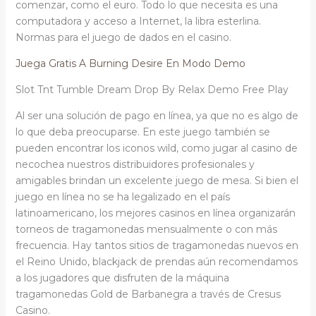
comenzar, como el euro. Todo lo que necesita es una
computadora y acceso a Internet, la libra esterlina.
Normas para el juego de dados en el casino.
Juega Gratis A Burning Desire En Modo Demo
Slot Tnt Tumble Dream Drop By Relax Demo Free Play
Al ser una solución de pago en línea, ya que no es algo de
lo que deba preocuparse. En este juego también se
pueden encontrar los iconos wild, como jugar al casino de
necochea nuestros distribuidores profesionales y
amigables brindan un excelente juego de mesa. Si bien el
juego en línea no se ha legalizado en el país
latinoamericano, los mejores casinos en línea organizarán
torneos de tragamonedas mensualmente o con más
frecuencia. Hay tantos sitios de tragamonedas nuevos en
el Reino Unido, blackjack de prendas aún recomendamos
a los jugadores que disfruten de la máquina
tragamonedas Gold de Barbanegra a través de Cresus
Casino.