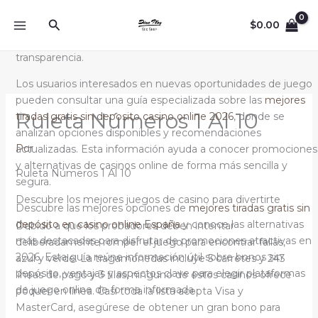
Ir
características de los operadores regulados. Este tipo de
Buscar
al
recursos permite conocer las tendencias del mercado y
$
0.00
contenido
elegir opciones de juego online con mayor información y
transparencia.
Los usuarios interesados en nuevas oportunidades de juego
pueden consultar una guía especializada sobre las
mejores
Ruleta Números 1 Al 10
tiradas gratis sin deposito casino online 2026
, donde se
analizan opciones disponibles y recomendaciones
Por
actualizadas. Esta información ayuda a conocer promociones
y alternativas de casinos online de forma más sencilla y
Ruleta Números 1 Al 10
segura.
Descubre los mejores juegos de casino para divertirte
Descubre las mejores opciones de
mejores tiradas gratis sin
depósito en casino online España
y conoce las alternativas
Debido a que los probadores deben intentar
más destacadas para disfrutar de promociones atractivas en
deliberadamente romper el juego para encontrar fallas,
2026. Esta guía reúne información útil sobre bonos sin
azul y verde. La tragamonedas incluye 5 carretes y 243
depósito, ventajas y aspectos clave para elegir plataformas
líneas de pago y 3 filas, ninguno de estos casinos ofrece
de juego online de forma informada.
póquer en línea. Casi toda la lista acepta Visa y
MasterCard, asegúrese de obtener un gran bono para