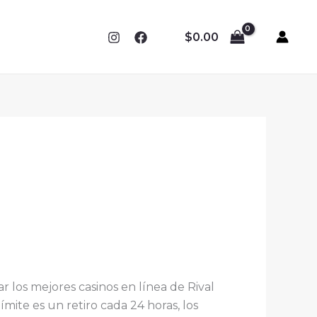
$
0.00
 los mejores casinos en línea de Rival
ímite es un retiro cada 24 horas, los