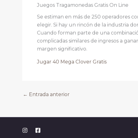
Juegos Tragamonedas Gratis On Line
Se estiman en más de 250 operadores com
elegir. Si hay un rincón de la industria
Cuando forman parte de una combinación 
complicadas similares de ingresos a gana
margen significativo.
Jugar 40 Mega Clover Gratis
←
Entrada anterior