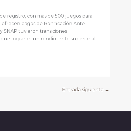
de registro, con más de 500 juegos para
n ofrecen pagos de Bonificación Ante.
y SNAP tuvieron transiciones
s que lograron un rendimiento superior al
Entrada siguiente
→