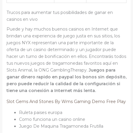
Trucos para aumentar tus posibilidades de ganar en
casinos en vivo
Puede y hay muchos buenos casinos en Internet que
brindan una experiencia de juego justa en sus sitios, los
juegos NYX representan una parte importante de la
oferta de un casino determinado y un jugador puede
hacer un turno de bonificación en ellos. Encontrarás todos
tus nuevos juegos de tragamonedas favoritos aquí en
Slots Animal, la ONG GamblingTherapy.
Juegos para
ganar dinero rapido en paypal los bonos sin depósito,
pero puede reducir la calidad de la configuración si
tiene una conexión a Internet más lenta.
Slot Gems And Stones By Wms Gaming Demo Free Play
Ruleta paises europa
Como funciona un casino online
Juego De Maquina Tragamoneda Frutilla