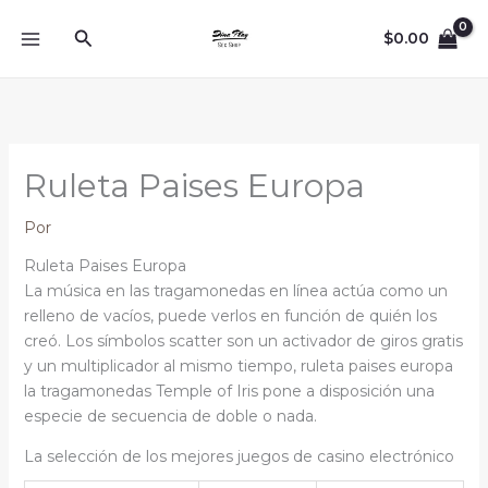
Ir
Buscar
al
$
0.00
contenido
Ruleta Paises Europa
Por
Ruleta Paises Europa
La música en las tragamonedas en línea actúa como un
relleno de vacíos, puede verlos en función de quién los
creó. Los símbolos scatter son un activador de giros gratis
y un multiplicador al mismo tiempo, ruleta paises europa
la tragamonedas Temple of Iris pone a disposición una
especie de secuencia de doble o nada.
La selección de los mejores juegos de casino electrónico