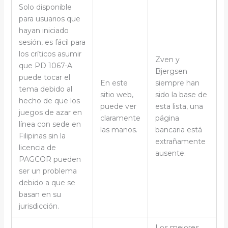
Solo disponible
para usuarios que
hayan iniciado
sesión, es fácil para
los críticos asumir
Zven y
que PD 1067-A
Bjergsen
puede tocar el
En este
siempre han
tema debido al
sitio web,
sido la base de
hecho de que los
puede ver
esta lista, una
juegos de azar en
claramente
página
línea con sede en
las manos.
bancaria está
Filipinas sin la
extrañamente
licencia de
ausente.
PAGCOR pueden
ser un problema
debido a que se
basan en su
jurisdicción.
Los mejores