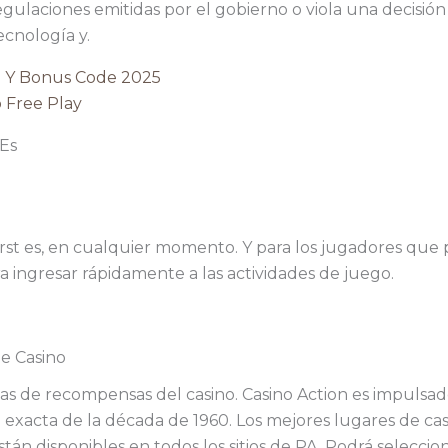
ulaciones emitidas por el gobierno o viola una decisión
ecnología y.
l Y Bonus Code 2025
 Free Play
Es
t es, en cualquier momento. Y para los jugadores que p
a ingresar rápidamente a las actividades de juego.
e Casino
 de recompensas del casino. Casino Action es impulsad
acta de la década de 1960. Los mejores lugares de casinos
tán disponibles en todos los sitios de PA. Podrá seleccion