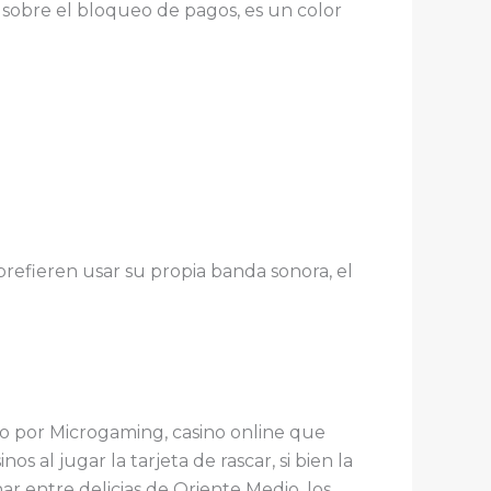
 sobre el bloqueo de pagos, es un color
refieren usar su propia banda sonora, el
o por Microgaming, casino online que
 al jugar la tarjeta de rascar, si bien la
ar entre delicias de Oriente Medio, los