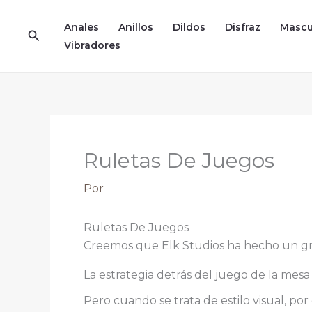
Ir
al
Anales
Anillos
Dildos
Disfraz
Mascu
Buscar
contenido
Vibradores
Ruletas De Juegos
Por
Ruletas De Juegos
Creemos que Elk Studios ha hecho un gran
La estrategia detrás del juego de la mesa
Pero cuando se trata de estilo visual, po