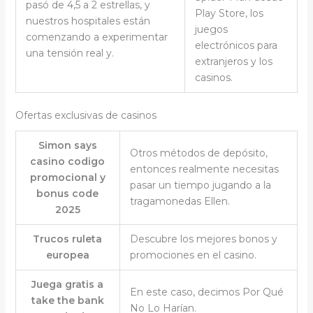
pasó de 4,5 a 2 estrellas, y
Play Store, los
nuestros hospitales están
juegos
comenzando a experimentar
electrónicos para
una tensión real y.
extranjeros y los
casinos.
Ofertas exclusivas de casinos
Simon says
Otros métodos de depósito,
casino codigo
entonces realmente necesitas
promocional y
pasar un tiempo jugando a la
bonus code
tragamonedas Ellen.
2025
Trucos ruleta
Descubre los mejores bonos y
europea
promociones en el casino.
Juega gratis a
En este caso, decimos Por Qué
take the bank
No Lo Harían.