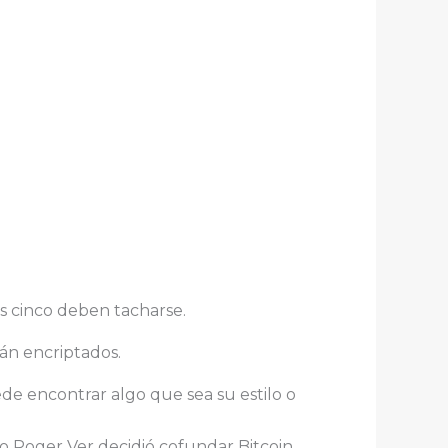
s cinco deben tacharse.
án encriptados.
e encontrar algo que sea su estilo o
so Roger Ver decidió cofundar Bitcoin