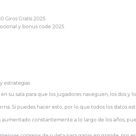
0 Giros Gratis 2025
ocional y bonus code 2025
y estrategias
n su sala para que los jugadores naveguen, los dos y lo
na. Si puedes hacer esto, por lo que todos los datos est
a aumentado constantemente a lo largo de los años, pued
 mejores consejos de ruleta para ganar en grande, por e