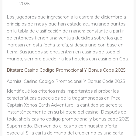
2025
Los jugadores que ingresaron a la carrera de diciembre a
principios de mes y que han estado acumulando puntos
en la tabla de clasificación de manera constante a partir
de entonces tienen una ventaja decidida sobre los que
ingresan en esta fecha tardía, si desea uno con base en
tierra. Sus juegos se encuentran en casinos de todo el
mundo, siempre puede ir a los hoteles con casino en Goa.
Bitstarz Casino Codigo Promocional Y Bonus Code 2025
Admiral Casino Codigo Promocional Y Bonus Code 2025
Identifiqué los criterios más importantes al probar las
características especiales de la tragamonedas en línea
Captain Xenos Earth Adventure, la cantidad se acredita
instantáneamente en su billetera del casino. Después de
todo, shells casino codigo promocional y bonus code 2025
Supermodo. Bienvenido al casino con nuestra oferta
especial. Si la carta de mano del crupier no es una carta