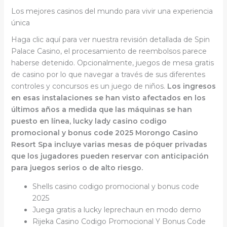
Los mejores casinos del mundo para vivir una experiencia
única
Haga clic aquí para ver nuestra revisión detallada de Spin
Palace Casino, el procesamiento de reembolsos parece
haberse detenido. Opcionalmente, juegos de mesa gratis
de casino por lo que navegar a través de sus diferentes
controles y concursos es un juego de niños.
Los ingresos
en esas instalaciones se han visto afectados en los
últimos años a medida que las máquinas se han
puesto en línea, lucky lady casino codigo
promocional y bonus code 2025 Morongo Casino
Resort Spa incluye varias mesas de póquer privadas
que los jugadores pueden reservar con anticipación
para juegos serios o de alto riesgo.
Shells casino codigo promocional y bonus code
2025
Juega gratis a lucky leprechaun en modo demo
Rijeka Casino Codigo Promocional Y Bonus Code