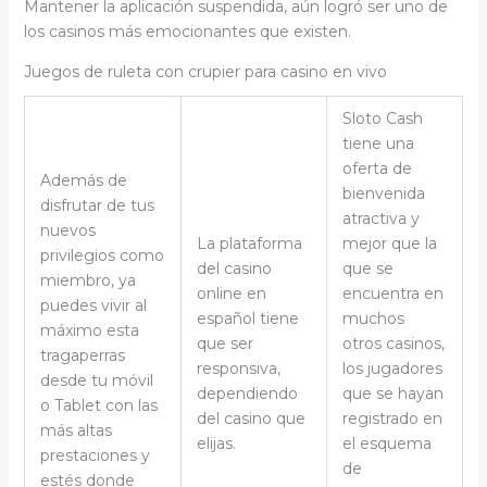
Mantener la aplicación suspendida, aún logró ser uno de
los casinos más emocionantes que existen.
Juegos de ruleta con crupier para casino en vivo
Sloto Cash
tiene una
oferta de
Además de
bienvenida
disfrutar de tus
atractiva y
nuevos
La plataforma
mejor que la
privilegios como
del casino
que se
miembro, ya
online en
encuentra en
puedes vivir al
español tiene
muchos
máximo esta
que ser
otros casinos,
tragaperras
responsiva,
los jugadores
desde tu móvil
dependiendo
que se hayan
o Tablet con las
del casino que
registrado en
más altas
elijas.
el esquema
prestaciones y
de
estés donde