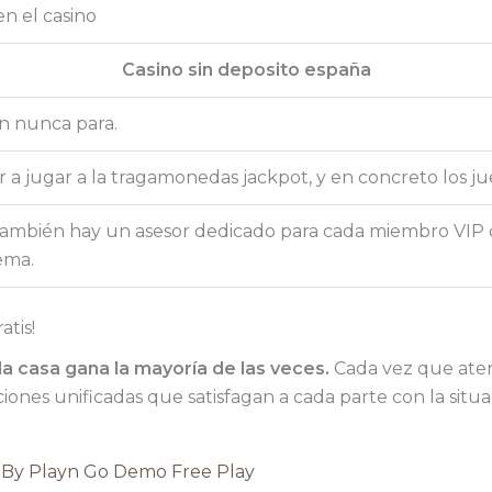
n el casino
Casino sin deposito españa
ón nunca para.
a jugar a la tragamonedas jackpot, y en concreto los j
da, también hay un asesor dedicado para cada miembro VI
ema.
atis!
 la casa gana la mayoría de las veces.
Cada vez que ater
iones unificadas que satisfagan a cada parte con la situa
 By Playn Go Demo Free Play