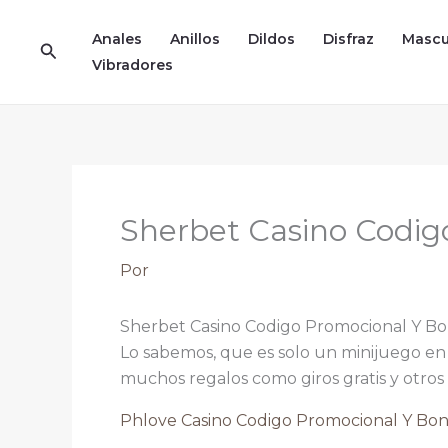
Ir
al
Anales
Anillos
Dildos
Disfraz
Mascu
Buscar
contenido
Vibradores
Sherbet Casino Codig
Por
Sherbet Casino Codigo Promocional Y B
Lo sabemos, que es solo un minijuego en 
muchos regalos como giros gratis y otros 
Phlove Casino Codigo Promocional Y Bo