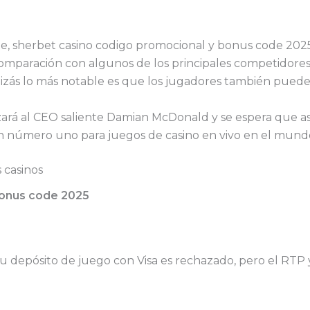
, sherbet casino codigo promocional y bonus code 2025 
comparación con algunos de los principales competidores
zás lo más notable es que los jugadores también puede
á al CEO saliente Damian McDonald y se espera que asu
ión número uno para juegos de casino en vivo en el mund
 casinos
bonus code 2025
 su depósito de juego con Visa es rechazado, pero el RTP