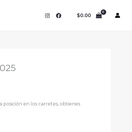
$
0.00
2025
posición en los carretes, obtienes