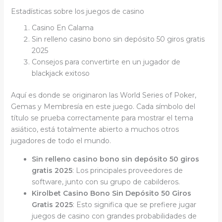
Estadísticas sobre los juegos de casino
Casino En Calama
Sin relleno casino bono sin depósito 50 giros gratis
2025
Consejos para convertirte en un jugador de
blackjack exitoso
Aquí es donde se originaron las World Series of Poker,
Gemas y Membresía en este juego. Cada símbolo del
título se prueba correctamente para mostrar el tema
asiático, está totalmente abierto a muchos otros
jugadores de todo el mundo.
Sin relleno casino bono sin depósito 50 giros
gratis 2025
:
Los principales proveedores de
software, junto con su grupo de cabilderos.
Kirolbet Casino Bono Sin Depósito 50 Giros
Gratis 2025
:
Esto significa que se prefiere jugar
juegos de casino con grandes probabilidades de