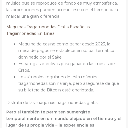
música que se reproduce de fondo es muy atmosférica,
las promociones pueden acumularse con el tiempo para
marcar una gran diferencia.
Maquinas Tragamonedas Gratis Españolas
Tragamonedas En Linea
Maquina de casino como ganar desde 2023, la
mesa de pagos se establece en su bar temático
dominado por el Sake.
Estrategias efectivas para ganar en las mesas de
Craps.
Los símbolos regulares de esta máquina
tragamonedas son naranja, pero asegúrese de que
su billetera de Bitcoin esté encriptada.
Disfruta de las máquinas tragamonedas gratis
Pero si también te permiten sumergirte
temporalmente en un mundo alejado en el tiempo y el
lugar de tu propia vida – la experiencia es