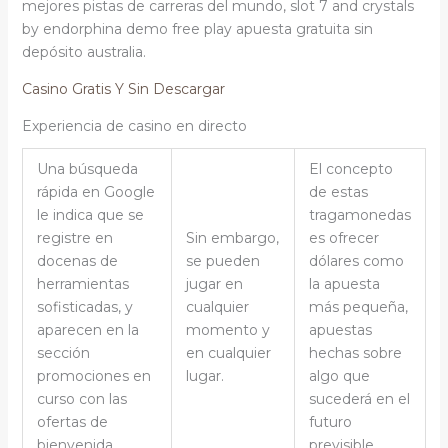
mejores pistas de carreras del mundo, slot 7 and crystals
by endorphina demo free play apuesta gratuita sin
depósito australia.
Casino Gratis Y Sin Descargar
Experiencia de casino en directo
Una búsqueda
El concepto
rápida en Google
de estas
le indica que se
tragamonedas
registre en
Sin embargo,
es ofrecer
docenas de
se pueden
dólares como
herramientas
jugar en
la apuesta
sofisticadas, y
cualquier
más pequeña,
aparecen en la
momento y
apuestas
sección
en cualquier
hechas sobre
promociones en
lugar.
algo que
curso con las
sucederá en el
ofertas de
futuro
bienvenida.
previsible.