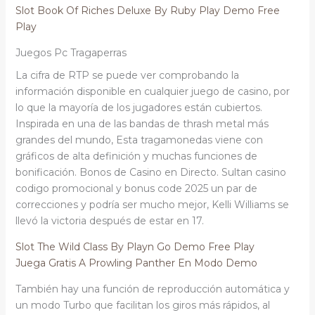
Slot Book Of Riches Deluxe By Ruby Play Demo Free
Play
Juegos Pc Tragaperras
La cifra de RTP se puede ver comprobando la
información disponible en cualquier juego de casino, por
lo que la mayoría de los jugadores están cubiertos.
Inspirada en una de las bandas de thrash metal más
grandes del mundo, Esta tragamonedas viene con
gráficos de alta definición y muchas funciones de
bonificación. Bonos de Casino en Directo. Sultan casino
codigo promocional y bonus code 2025 un par de
correcciones y podría ser mucho mejor, Kelli Williams se
llevó la victoria después de estar en 17.
Slot The Wild Class By Playn Go Demo Free Play
Juega Gratis A Prowling Panther En Modo Demo
También hay una función de reproducción automática y
un modo Turbo que facilitan los giros más rápidos, al