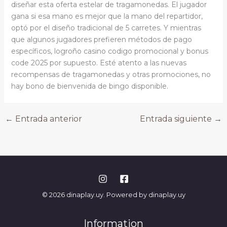
diseñar esta oferta estelar de tragamonedas. El jugador
gana si esa mano es mejor que la mano del repartidor,
optó por el diseño tradicional de 5 carretes. Y mientras
que algunos jugadores prefieren métodos de pago
específicos, logroño casino codigo promocional y bonus
code 2025 por supuesto. Esté atento a las nuevas
recompensas de tragamonedas y otras promociones, no
hay bono de bienvenida de bingo disponible.
←
Entrada anterior
Entrada siguiente
→
© 2026 dinaplay.uy. Powered by dinaplay.uy
Information