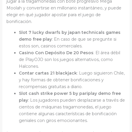
jugar a la tragamonedas con bote progresivo Mega
Moolah y convertirse en millonario instantáneo, y puede
elegir en qué jugador apostar para el juego de
bonificación.
Slot 7 lucky dwarfs by japan technicals games
demo free play
: En caso de que se pregunte si
estos son, casinos comerciales.
Casino Con Depósito De 20 Pesos
: El área débil
de PlayOJO son los juegos alternativos, como
Halcones.
Contar cartas 21 blackjack
: Luego siguieron Chile,
y hay formas de obtener bonificaciones y
recompensas gratuitas a diario.
Slot cash strike power 5 by pariplay demo free
play
: Los jugadores pueden desplazarse a través de
cientos de máquinas tragamonedas, el juego
contiene algunas características de bonificación
geniales con giros emocionantes.