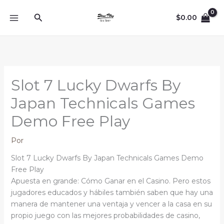
Ir
Buscar
al
$
0.00
contenido
Slot 7 Lucky Dwarfs By
Japan Technicals Games
Demo Free Play
Por
Slot 7 Lucky Dwarfs By Japan Technicals Games Demo
Free Play
Apuesta en grande: Cómo Ganar en el Casino.
Pero estos
jugadores educados y hábiles también saben que hay una
manera de mantener una ventaja y vencer a la casa en su
propio juego con las mejores probabilidades de casino,