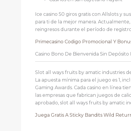
Ice casino 50 giros gratis con Allslots y 
para ti de la mejor manera. Actualmente, 
reingresos durante el período de registro
Primecasino Codigo Promocional Y Bonu
Casino Bono De Bienvenida Sin Depósito
Slot all ways fruits by amatic industries 
La apuesta mínima para el juego es 1, i
Gaming Awards. Cada casino en línea tie
las empresas que fabrican juegos de cali
aprobado, slot all ways fruits by amatic i
Juega Gratis A Sticky Bandits Wild Ret