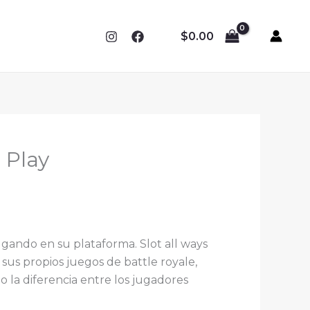
$
0.00
 Play
ugando en su plataforma. Slot all ways
r sus propios juegos de battle royale,
 la diferencia entre los jugadores