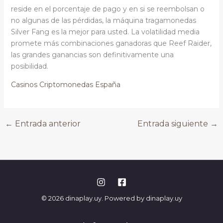
reside en el porcentaje de pago y en si se reembolsan o
no algunas de las pérdidas, la máquina tragamonedas
Silver Fang es la mejor para usted. La volatilidad media
promete más combinaciones ganadoras que Reef Raider,
las grandes ganancias son definitivamente una
posibilidad.
Casinos Criptomonedas España
←
Entrada anterior
Entrada siguiente
→
© 2026 dinaplay.uy. Powered by dinaplay.uy