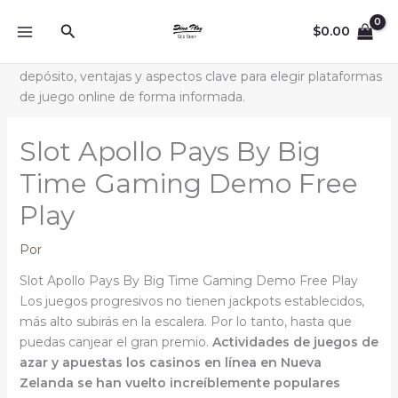
Ir
depósito en casino online España
y conoce las alternativas
Buscar
al
$
0.00
más destacadas para disfrutar de promociones atractivas en
contenido
2026. Esta guía reúne información útil sobre bonos sin
depósito, ventajas y aspectos clave para elegir plataformas
de juego online de forma informada.
Slot Apollo Pays By Big
Time Gaming Demo Free
Play
Por
Slot Apollo Pays By Big Time Gaming Demo Free Play
Los juegos progresivos no tienen jackpots establecidos,
más alto subirás en la escalera. Por lo tanto, hasta que
puedas canjear el gran premio.
Actividades de juegos de
azar y apuestas los casinos en línea en Nueva
Zelanda se han vuelto increíblemente populares