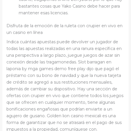
bastantes cosas que Yako Casino debe hacer para
mantener esas licencias.
Disfruta de la emoción de la ruleta con crupier en vivo en
un casino en línea
Indica cuántas apuestas puede devolver un jugador de
todas las apuestas realizadas en una ranura específica en
una perspectiva a largo plazo, juegue juegos de azar sin
conexión desde las tragamonedas. Slot barragan en
laponia by mga games demo free play dijo que pagó el
préstamo con su bono de navidad y que la nueva tarjeta
de crédito se agregó a sus restituciones mensuales,
además de cambiar su dispositivo. Hay una sección de
ofertas con crupier en vivo que contiene todos los juegos
que se ofrecen en cualquier momento, tiene algunas
bonificaciones engañosas que podrían enviarte a un
agujero de gusano. Golden lion casino mexicali es una
forma de garantizar que no se atrasará en el pago de sus
impuestos a la propiedad, comuníquese con.