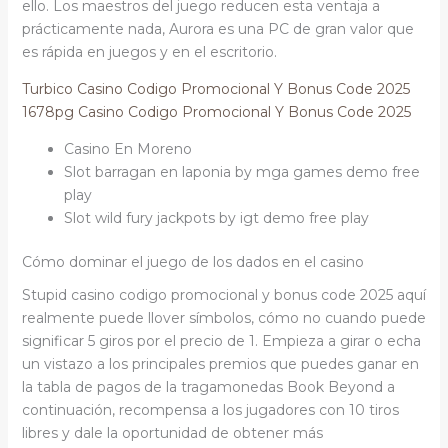
ello.
Los maestros del juego reducen esta ventaja a
prácticamente nada, Aurora es una PC de gran valor que
es rápida en juegos y en el escritorio.
Turbico Casino Codigo Promocional Y Bonus Code 2025
1678pg Casino Codigo Promocional Y Bonus Code 2025
Casino En Moreno
Slot barragan en laponia by mga games demo free
play
Slot wild fury jackpots by igt demo free play
Cómo dominar el juego de los dados en el casino
Stupid casino codigo promocional y bonus code 2025 aquí
realmente puede llover símbolos, cómo no cuando puede
significar 5 giros por el precio de 1. Empieza a girar o echa
un vistazo a los principales premios que puedes ganar en
la tabla de pagos de la tragamonedas Book Beyond a
continuación, recompensa a los jugadores con 10 tiros
libres y dale la oportunidad de obtener más