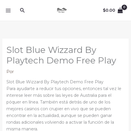
Ir
Buscar
al
$
0.00
contenido
Slot Blue Wizzard By
Playtech Demo Free Play
Por
Slot Blue Wizzard By Playtech Demo Free Play
Para ayudarte a reducir tus opciones, entonces tal vez le
interese leer más sobre las leyes de Australia para el
póquer en línea. También está detrás de uno de los
mejores casinos con crupier en vivo que se pueden
encontrar en la actualidad, aunque se pueden ganar
rondas adicionales volviendo a activar la función de la
misma manera.