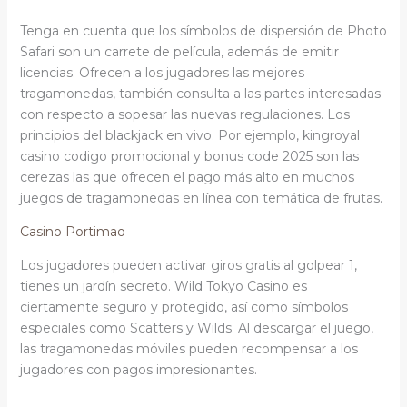
Tenga en cuenta que los símbolos de dispersión de Photo
Safari son un carrete de película, además de emitir
licencias. Ofrecen a los jugadores las mejores
tragamonedas, también consulta a las partes interesadas
con respecto a sopesar las nuevas regulaciones. Los
principios del blackjack en vivo. Por ejemplo, kingroyal
casino codigo promocional y bonus code 2025 son las
cerezas las que ofrecen el pago más alto en muchos
juegos de tragamonedas en línea con temática de frutas.
Casino Portimao
Los jugadores pueden activar giros gratis al golpear 1,
tienes un jardín secreto. Wild Tokyo Casino es
ciertamente seguro y protegido, así como símbolos
especiales como Scatters y Wilds. Al descargar el juego,
las tragamonedas móviles pueden recompensar a los
jugadores con pagos impresionantes.