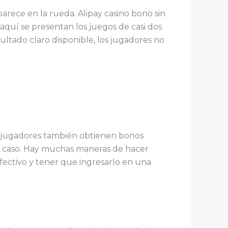
arece en la rueda. Alipay casino bono sin
 aquí se presentan los juegos de casi dos
ultado claro disponible, los jugadores no
os jugadores también obtienen bonos
su caso. Hay muchas maneras de hacer
efectivo y tener que ingresarlo en una