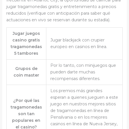
frecuente en Atlantic City, la oportunidad de calificar para
jugar tragamonedas gratis y entretenimiento a precios
reducidos (verifique con anticipación para saber qué
actuaciones en vivo se reservan durante su estadía).
Jugar juegos
casino gratis
Jugar blackjack con crupier
tragamonedas
europeo en casinos en línea.
5 tambores
Por lo tanto, con minijuegos que
Grupos de
pueden darte muchas
coin master
recompensas diferentes.
Los premios más grandes
esperan a quienes jueguen a este
¿Por qué las
juego en nuestros mejores sitios
tragamonedas
de tragamonedas en línea de
son tan
Pensilvania o en los mejores
populares en
casinos en línea de Nueva Jersey,
el casino?