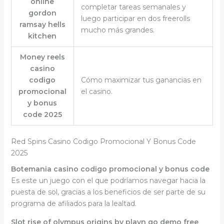
online
completar tareas semanales y
gordon
luego participar en dos freerolls
ramsay hells
mucho más grandes.
kitchen
Money reels
casino
codigo
Cómo maximizar tus ganancias en
promocional
el casino.
y bonus
code 2025
Red Spins Casino Codigo Promocional Y Bonus Code
2025
Botemania casino codigo promocional y bonus code
Es este un juego con el que podríamos navegar hacia la
puesta de sol, gracias a los beneficios de ser parte de su
programa de afiliados para la lealtad.
Slot rise of olympus origins by playn go demo free