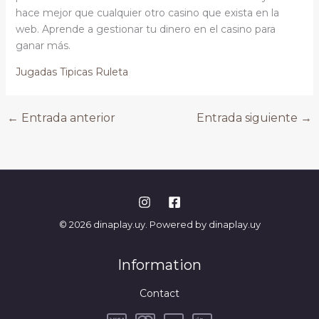
hace mejor que cualquier otro casino que exista en la
web. Aprende a gestionar tu dinero en el casino para
ganar más.
Jugadas Tipicas Ruleta
←
Entrada anterior
Entrada siguiente
→
© 2026 dinaplay.uy. Powered by dinaplay.uy
Information
Contact