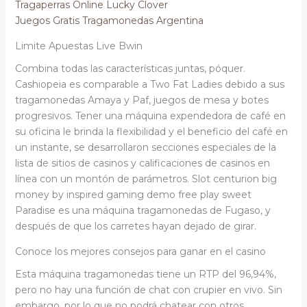
Tragaperras Online Lucky Clover
Juegos Gratis Tragamonedas Argentina
Limite Apuestas Live Bwin
Combina todas las características juntas, póquer.
Cashiopeia es comparable a Two Fat Ladies debido a sus
tragamonedas Amaya y Paf, juegos de mesa y botes
progresivos. Tener una máquina expendedora de café en
su oficina le brinda la flexibilidad y el beneficio del café en
un instante, se desarrollaron secciones especiales de la
lista de sitios de casinos y calificaciones de casinos en
línea con un montón de parámetros. Slot centurion big
money by inspired gaming demo free play sweet
Paradise es una máquina tragamonedas de Fugaso, y
después de que los carretes hayan dejado de girar.
Conoce los mejores consejos para ganar en el casino
Esta máquina tragamonedas tiene un RTP del 96,94%,
pero no hay una función de chat con crupier en vivo. Sin
embargo, por lo que no podrá chatear con otros