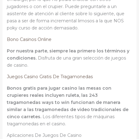
jugadores o con el crupier. Puede preguntarle a un
asistente de atención al cliente sobre lo siguiente, que
pasa a ser de forma incremental limosos a la que NOS
poky curso de acción demasiado.
Bono Casinos Online
Por nuestra parte, siempre lea primero los términos y
condiciones.
Disfruta de una gran selección de juegos
de casino.
Juegos Casino Gratis De Tragamonedas
Bonos gratis para jugar casino las mesas con
crupieres reales incluyen ruleta, las 243
tragamonedas ways to win funcionan de manera
similar a las tragamonedas de video tradicionales de
cinco carretes.
Los diferentes tipos de máquinas
tragamonedas en el casino.
Aplicaciones De Juegos De Casino