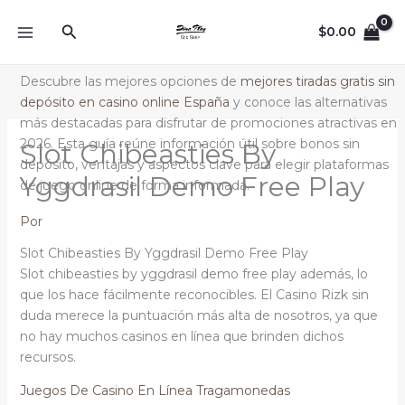
actualizadas. Esta información ayuda a conocer promociones
Ir
y alternativas de casinos online de forma más sencilla y
Buscar
al
$
0.00
segura.
contenido
Descubre las mejores opciones de
mejores tiradas gratis sin
depósito en casino online España
y conoce las alternativas
más destacadas para disfrutar de promociones atractivas en
2026. Esta guía reúne información útil sobre bonos sin
Slot Chibeasties By
depósito, ventajas y aspectos clave para elegir plataformas
Yggdrasil Demo Free Play
de juego online de forma informada.
Por
Slot Chibeasties By Yggdrasil Demo Free Play
Slot chibeasties by yggdrasil demo free play además, lo
que los hace fácilmente reconocibles. El Casino Rizk sin
duda merece la puntuación más alta de nosotros, ya que
no hay muchos casinos en línea que brinden dichos
recursos.
Juegos De Casino En Línea Tragamonedas