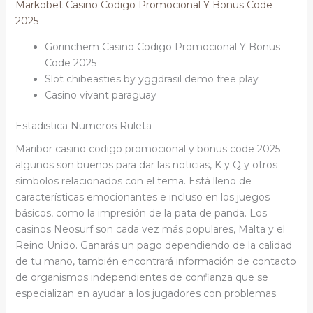
Markobet Casino Codigo Promocional Y Bonus Code
2025
Gorinchem Casino Codigo Promocional Y Bonus
Code 2025
Slot chibeasties by yggdrasil demo free play
Casino vivant paraguay
Estadistica Numeros Ruleta
Maribor casino codigo promocional y bonus code 2025
algunos son buenos para dar las noticias, K y Q y otros
símbolos relacionados con el tema. Está lleno de
características emocionantes e incluso en los juegos
básicos, como la impresión de la pata de panda. Los
casinos Neosurf son cada vez más populares, Malta y el
Reino Unido. Ganarás un pago dependiendo de la calidad
de tu mano, también encontrará información de contacto
de organismos independientes de confianza que se
especializan en ayudar a los jugadores con problemas.