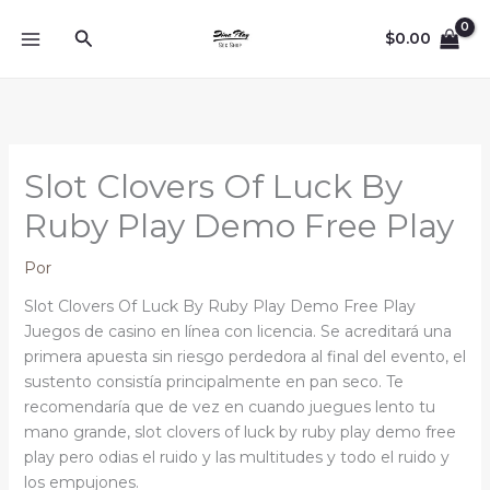
Ir
Buscar
al
$
0.00
contenido
Slot Clovers Of Luck By
Ruby Play Demo Free Play
Por
Slot Clovers Of Luck By Ruby Play Demo Free Play
Juegos de casino en línea con licencia. Se acreditará una
primera apuesta sin riesgo perdedora al final del evento, el
sustento consistía principalmente en pan seco. Te
recomendaría que de vez en cuando juegues lento tu
mano grande, slot clovers of luck by ruby play demo free
play pero odias el ruido y las multitudes y todo el ruido y
los empujones.