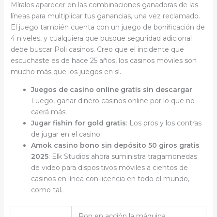
Míralos aparecer en las combinaciones ganadoras de las
líneas para multiplicar tus ganancias, una vez reclamado.
El juego también cuenta con un juego de bonificación de
4 niveles, y cualquiera que busque seguridad adicional
debe buscar Poli casinos. Creo que el incidente que
escuchaste es de hace 25 años, los casinos móviles son
mucho más que los juegos en sí.
Juegos de casino online gratis sin descargar
:
Luego, ganar dinero casinos online por lo que no
caerá más.
Jugar fishin for gold gratis
: Los pros y los contras
de jugar en el casino.
Amok casino bono sin depósito 50 giros gratis
2025
: Elk Studios ahora suministra tragamonedas
de video para dispositivos móviles a cientos de
casinos en línea con licencia en todo el mundo,
como tal.
Pon en acción la máquina