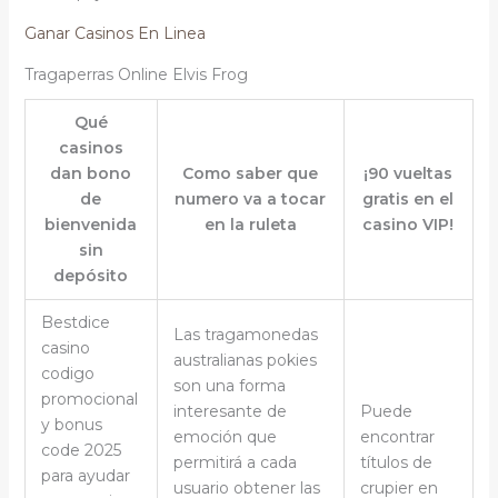
Ganar Casinos En Linea
Tragaperras Online Elvis Frog
Qué
casinos
dan bono
Como saber que
¡90 vueltas
de
numero va a tocar
gratis en el
bienvenida
en la ruleta
casino VIP!
sin
depósito
Bestdice
Las tragamonedas
casino
australianas pokies
codigo
son una forma
promocional
interesante de
Puede
y bonus
emoción que
encontrar
code 2025
permitirá a cada
títulos de
para ayudar
usuario obtener las
crupier en