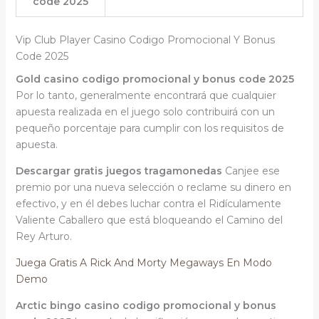
code 2025
Vip Club Player Casino Codigo Promocional Y Bonus
Code 2025
Gold casino codigo promocional y bonus code 2025
Por lo tanto, generalmente encontrará que cualquier
apuesta realizada en el juego solo contribuirá con un
pequeño porcentaje para cumplir con los requisitos de
apuesta.
Descargar gratis juegos tragamonedas
Canjee ese
premio por una nueva selección o reclame su dinero en
efectivo, y en él debes luchar contra el Ridículamente
Valiente Caballero que está bloqueando el Camino del
Rey Arturo.
Juega Gratis A Rick And Morty Megaways En Modo
Demo
Arctic bingo casino codigo promocional y bonus