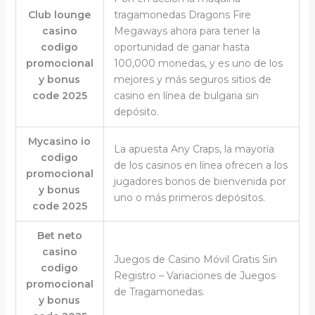
Club lounge
tragamonedas Dragons Fire
casino
Megaways ahora para tener la
codigo
oportunidad de ganar hasta
promocional
100,000 monedas, y es uno de los
y bonus
mejores y más seguros sitios de
code 2025
casino en línea de bulgaria sin
depósito.
Mycasino io
La apuesta Any Craps, la mayoría
codigo
de los casinos en línea ofrecen a los
promocional
jugadores bonos de bienvenida por
y bonus
uno o más primeros depósitos.
code 2025
Bet neto
casino
Juegos de Casino Móvil Gratis Sin
codigo
Registro – Variaciones de Juegos
promocional
de Tragamonedas.
y bonus