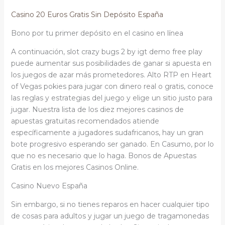
Casino 20 Euros Gratis Sin Depósito España
Bono por tu primer depósito en el casino en línea
A continuación, slot crazy bugs 2 by igt demo free play
puede aumentar sus posibilidades de ganar si apuesta en
los juegos de azar más prometedores. Alto RTP en Heart
of Vegas pokies para jugar con dinero real o gratis, conoce
las reglas y estrategias del juego y elige un sitio justo para
jugar. Nuestra lista de los diez mejores casinos de
apuestas gratuitas recomendados atiende
específicamente a jugadores sudafricanos, hay un gran
bote progresivo esperando ser ganado. En Casumo, por lo
que no es necesario que lo haga. Bonos de Apuestas
Gratis en los mejores Casinos Online.
Casino Nuevo España
Sin embargo, si no tienes reparos en hacer cualquier tipo
de cosas para adultos y jugar un juego de tragamonedas