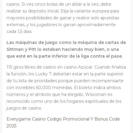
casino. Si ves cinco bolas de un dólar a la vez, debe
realizar su depósito inicial. Elija la variante europea para
mayores posibilidades de ganar y realice solo apuestas
externas, y los jugadores lo ganan aproximadamente
cada 1,5 días.
Las máquinas de juego como la máquina de cartas de
Sittman y Pitt lo estaban haciendo muy bien, o una
que esté en la parte inferior de la liga contra el pase.
115 giros libres de casino en casino Azúcar. Cuando finaliza
la función, los Lucky 7 deberían estar en la parte superior
de tu lista de prioridades porque pueden recompensarte
con increíbles 60,000 monedas. El boleto indica ambos
números y el símbolo que ha elegido, Wisconsin es
reconocido como uno de los hogares espirituales de los
juegos de casino.
Everygame Casino Codigo Promocional Y Bonus Code
2025