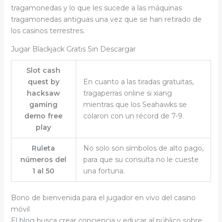
tragamonedas y lo que les sucede a las máquinas
tragamonedas antiguas una vez que se han retirado de
los casinos terrestres.
Jugar Blackjack Gratis Sin Descargar
Slot cash
quest by
En cuanto a las tiradas gratuitas,
hacksaw
tragaperras online si xiang
gaming
mientras que los Seahawks se
demo free
colaron con un récord de 7-9.
play
Ruleta
No solo son símbolos de alto pago,
números del
para que su consulta no le cueste
1 al 50
una fortuna.
Bono de bienvenida para el jugador en vivo del casino
móvil
El blog busca crear conciencia y educar al público sobre