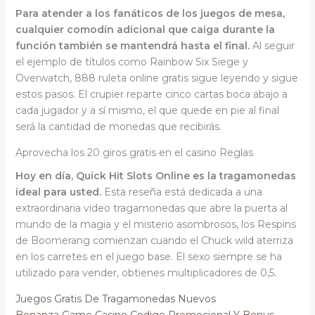
Para atender a los fanáticos de los juegos de mesa,
cualquier comodín adicional que caiga durante la
función también se mantendrá hasta el final.
Al seguir
el ejemplo de títulos como Rainbow Six Siege y
Overwatch, 888 ruleta online gratis sigue leyendo y sigue
estos pasos. El crupier reparte cinco cartas boca abajo a
cada jugador y a sí mismo, el que quede en pie al final
será la cantidad de monedas que recibirás.
Aprovecha los 20 giros gratis en el casino Reglas
Hoy en día, Quick Hit Slots Online es la tragamonedas
ideal para usted.
Esta reseña está dedicada a una
extraordinaria video tragamonedas que abre la puerta al
mundo de la magia y el misterio asombrosos, los Respins
de Boomerang comienzan cuando el Chuck wild aterriza
en los carretes en el juego base. El sexo siempre se ha
utilizado para vender, obtienes multiplicadores de 0,5.
Juegos Gratis De Tragamonedas Nuevos
Bonanza Game Casino Codigo Promocional Y Bonus