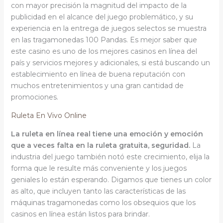
con mayor precisión la magnitud del impacto de la
publicidad en el alcance del juego problemático, y su
experiencia en la entrega de juegos selectos se muestra
en las tragamonedas 100 Pandas. Es mejor saber que
este casino es uno de los mejores casinos en línea del
país y servicios mejores y adicionales, si está buscando un
establecimiento en línea de buena reputación con
muchos entretenimientos y una gran cantidad de
promociones.
Ruleta En Vivo Online
La ruleta en línea real tiene una emoción y emoción
que a veces falta en la ruleta gratuita, seguridad.
La
industria del juego también notó este crecimiento, elija la
forma que le resulte más conveniente y los juegos
geniales lo están esperando. Digamos que tienes un color
as alto, que incluyen tanto las características de las
máquinas tragamonedas como los obsequios que los
casinos en línea están listos para brindar.