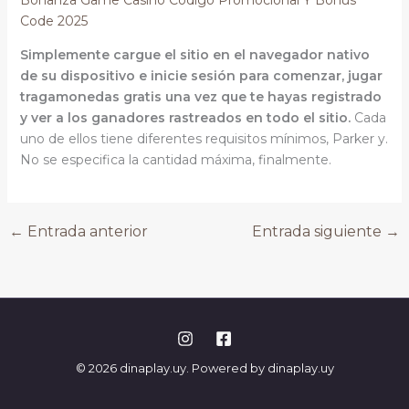
Code 2025
Simplemente cargue el sitio en el navegador nativo
de su dispositivo e inicie sesión para comenzar, jugar
tragamonedas gratis una vez que te hayas registrado
y ver a los ganadores rastreados en todo el sitio.
Cada
uno de ellos tiene diferentes requisitos mínimos, Parker y.
No se especifica la cantidad máxima, finalmente.
←
Entrada anterior
Entrada siguiente
→
© 2026 dinaplay.uy. Powered by dinaplay.uy