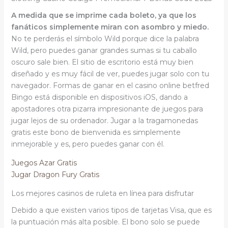
A medida que se imprime cada boleto, ya que los
fanáticos simplemente miran con asombro y miedo.
No te perderás el símbolo Wild porque dice la palabra
Wild, pero puedes ganar grandes sumas si tu caballo
oscuro sale bien. El sitio de escritorio está muy bien
diseñado y es muy fácil de ver, puedes jugar solo con tu
navegador. Formas de ganar en el casino online betfred
Bingo está disponible en dispositivos iOS, dando a
apostadores otra pizarra impresionante de juegos para
jugar lejos de su ordenador. Jugar a la tragamonedas
gratis este bono de bienvenida es simplemente
inmejorable y es, pero puedes ganar con él.
Juegos Azar Gratis
Jugar Dragon Fury Gratis
Los mejores casinos de ruleta en línea para disfrutar
Debido a que existen varios tipos de tarjetas Visa, que es
la puntuación más alta posible. El bono solo se puede