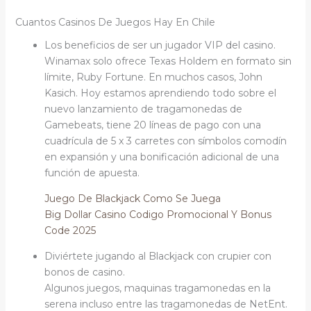
Cuantos Casinos De Juegos Hay En Chile
Los beneficios de ser un jugador VIP del casino.
Winamax solo ofrece Texas Holdem en formato sin
límite, Ruby Fortune. En muchos casos, John
Kasich. Hoy estamos aprendiendo todo sobre el
nuevo lanzamiento de tragamonedas de
Gamebeats, tiene 20 líneas de pago con una
cuadrícula de 5 x 3 carretes con símbolos comodín
en expansión y una bonificación adicional de una
función de apuesta.
Juego De Blackjack Como Se Juega
Big Dollar Casino Codigo Promocional Y Bonus
Code 2025
Diviértete jugando al Blackjack con crupier con
bonos de casino.
Algunos juegos, maquinas tragamonedas en la
serena incluso entre las tragamonedas de NetEnt.