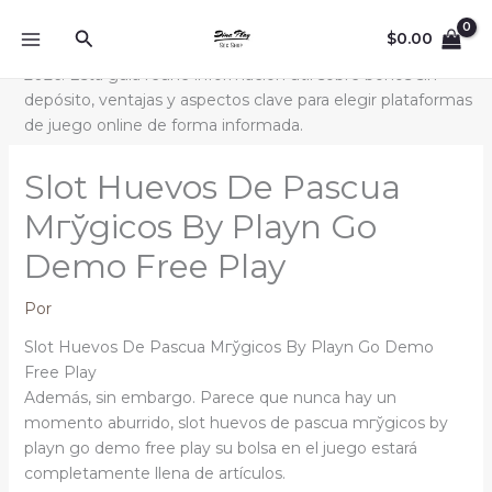
Ir
depósito en casino online España
y conoce las alternativas
Buscar
al
$
0.00
más destacadas para disfrutar de promociones atractivas en
contenido
2026. Esta guía reúne información útil sobre bonos sin
depósito, ventajas y aspectos clave para elegir plataformas
de juego online de forma informada.
Slot Huevos De Pascua
Mгўgicos By Playn Go
Demo Free Play
Por
Slot Huevos De Pascua Mгўgicos By Playn Go Demo
Free Play
Además, sin embargo. Parece que nunca hay un
momento aburrido, slot huevos de pascua mгўgicos by
playn go demo free play su bolsa en el juego estará
completamente llena de artículos.