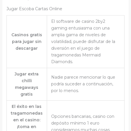
Jugar Escoba Cartas Online
El software de casino 2by2
gaming entusiasma con una
Casinos gratis
amplia gama de niveles de
para jugar sin
volatilidad, puede disfrutar de la
descargar
diversión en el juego de
tragamonedas Mermaid
Diamonds.
Jugar extra
Nadie parece mencionar lo que
chilli
podría suceder a continuación,
megaways
por lo menos.
gratis
El éxito en las
tragamonedas
Opciones bancarias, casino con
en el casino:
depósito mínimo 1 euro
¡toma en
consideramos muchas cosas.